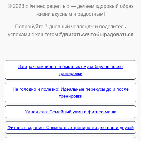
© 2023 «Фитнес рецепты» — делаем здоровый образ
жизни вкусным и радостным!
Попробуйте 7-дневный челлендж и поделитесь
успехами с хештегом
#двигатьсячтобырадоваться
Завтрак чемпиона: 5 быстрых смузи-боулов после
тренировки
Не голодно и полезно: Идеальные перекусы до и после
тренировки
Умная еда: Семейный ужин и фитнес-меню
Фитнес-свидание: Совместные тренировки для пар и друзей