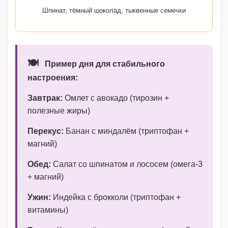
Шпинат, тёмный шоколад, тыквенные семечки
🍽️
Пример дня для стабильного
настроения:
Завтрак:
Омлет с авокадо (тирозин +
полезные жиры)
Перекус:
Банан с миндалём (триптофан +
магний)
Обед:
Салат со шпинатом и лососем (омега-3
+ магний)
Ужин:
Индейка с брокколи (триптофан +
витамины)