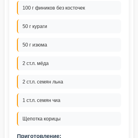
100 г фиников без косточек
50 г кураги
50 г изюма
2 ст.л. мёда
2 ст.л. семян льна
1 ст.л. семян чиа
Щепотка корицы
Приготовление: