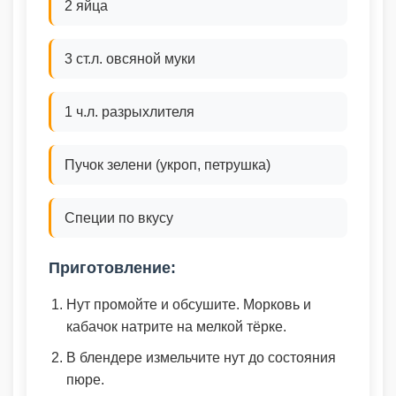
2 яйца
3 ст.л. овсяной муки
1 ч.л. разрыхлителя
Пучок зелени (укроп, петрушка)
Специи по вкусу
Приготовление:
Нут промойте и обсушите. Морковь и
кабачок натрите на мелкой тёрке.
В блендере измельчите нут до состояния
пюре.