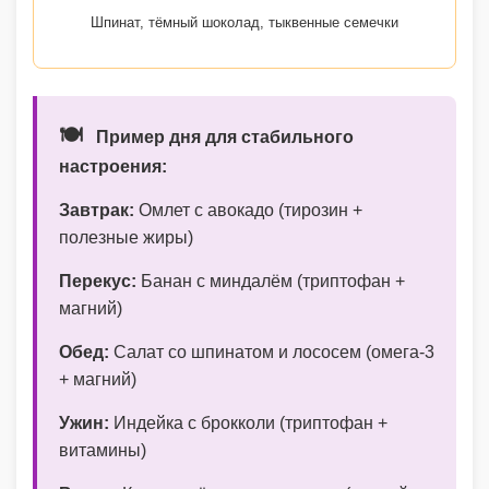
Шпинат, тёмный шоколад, тыквенные семечки
🍽️
Пример дня для стабильного
настроения:
Завтрак:
Омлет с авокадо (тирозин +
полезные жиры)
Перекус:
Банан с миндалём (триптофан +
магний)
Обед:
Салат со шпинатом и лососем (омега-3
+ магний)
Ужин:
Индейка с брокколи (триптофан +
витамины)