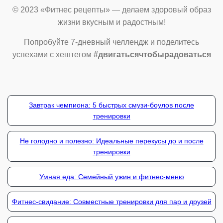
© 2023 «Фитнес рецепты» — делаем здоровый образ
жизни вкусным и радостным!
Попробуйте 7-дневный челлендж и поделитесь
успехами с хештегом
#двигатьсячтобырадоваться
Завтрак чемпиона: 5 быстрых смузи-боулов после
тренировки
Не голодно и полезно: Идеальные перекусы до и после
тренировки
Умная еда: Семейный ужин и фитнес-меню
Фитнес-свидание: Совместные тренировки для пар и друзей